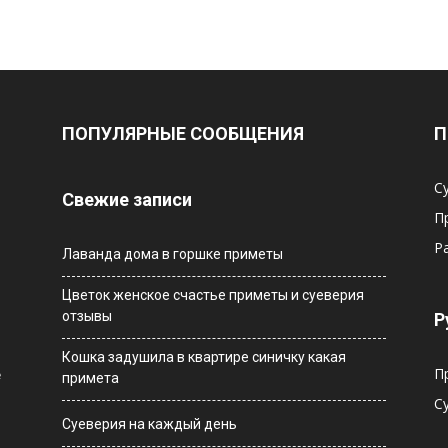
ПОПУЛЯРНЫЕ СООБЩЕНИЯ
П
С
Свежие записи
П
Р
Лаванда дома в горшке приметы
Цветок женское счастье приметы и суеверия
отзывы
Р
Кошка задушила в квартире синичку какая
П
е
примета
С
Суеверия на каждый день