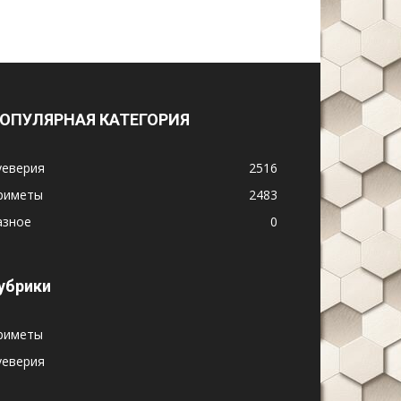
ОПУЛЯРНАЯ КАТЕГОРИЯ
уеверия
2516
риметы
2483
азное
0
убрики
риметы
уеверия