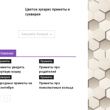
Цветок эухарис приметы и
суеверия
Загрузить больше
Новинки
риметы
Приметы
риметы увидеть
Приметы про
ертвую кошку
родителей
уеверия
Приметы
ародные приметы на
Приметы про
сентября
помолвочные кольца