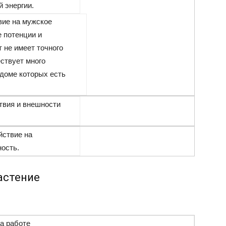
 энергии.
вие на мужское
 потенции и
 не имеет точного
ствует много
 доме которых есть
твия и внешности
йствие на
ость.
астение
а работе