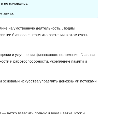
 и не начавшись;
т замуж.
яние на умственную деятельность. Людям,
звитии бизнеса, энергетика растения в этом очень
гащении и улучшении финансового положения. Главная
ности и работоспособности, укрепление памяти и
нии основами искусства управлять денежными потоками
— четко взвесить пользу и вред цветка, чтобы