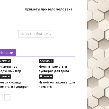
Приметы про тело человека
Загрузить больше
Новинки
риметы
Суеверия
риметы про
Нолина приметы и
оздушный шар
суеверия для дома
риметы
Приметы
веток кислица
Чужой кот зашел в дом
риметы и суеверия
примета