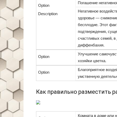
Погашение негативной
Негативное воздейст
здоровье — снижение
бесплодие. Этот факт
подтверждения, суще
счастливых семей, в
диффенбахия.
Улучшение самочувс
хозяйки цветка.
Благоприятное возде
умственную деятельн
Как правильно разместить р
Комната в доме или н