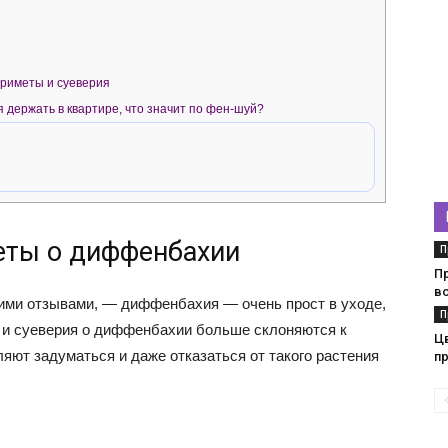
риметы и суеверия
держать в квартире, что значит по фен-шуй?
еты о диффенбахии
П
П
в
ими отзывами, — диффенбахия — очень прост в уходе,
П
ы и суеверия о диффенбахии больше склоняются к
Ц
яют задуматься и даже отказаться от такого растения
п