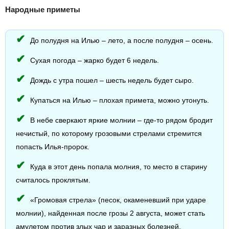
Народные приметы
До полудня на Илью – лето, а после полудня – осень.
Сухая погода – жарко будет 6 недель.
Дождь с утра пошел – шесть недель будет сыро.
Купаться на Илью – плохая примета, можно утонуть.
В небе сверкают яркие молнии – где-то рядом бродит
нечистый, по которому грозовыми стрелами стремится
попасть Илья-пророк.
Куда в этот день попала молния, то место в старину
считалось проклятым.
«Громовая стрела» (песок, окаменевший при ударе
молнии), найденная после грозы 2 августа, может стать
амулетом против злых чар и заразных болезней.