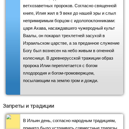
ветхозаветных пророков. Согласно священной
книге, Илия жил в 9 веке до нашей эры и слыл
непримиримым борцом с идолопоклонниками:
царя Ахава, насаждавшего чужеродный культ
Ваалы, он покарал трехлетней засухой в
Израильском царстве, а за преданное служение
Богу был вознесен на небо живым в огненной
колеснице. В древнерусской тражиции образ
пророка Илии переплетается с богом
плодородия и богом-громовержцем,
посылающим на землю гром и дожди.
Запреты и традиции
В Ильин день, согласно народным традициям,
принято было устраивать совместные трапезы