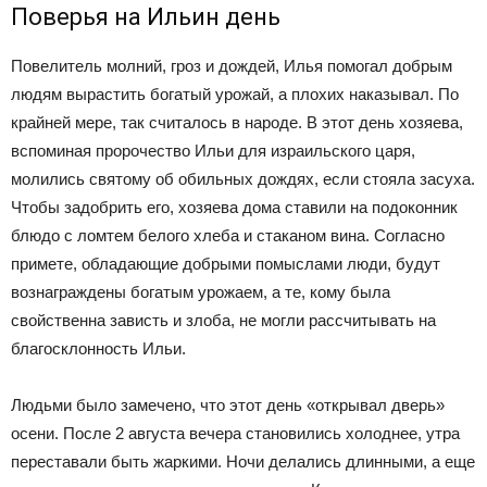
Поверья на Ильин день
Повелитель молний, гроз и дождей, Илья помогал добрым
людям вырастить богатый урожай, а плохих наказывал. По
крайней мере, так считалось в народе. В этот день хозяева,
вспоминая пророчество Ильи для израильского царя,
молились святому об обильных дождях, если стояла засуха.
Чтобы задобрить его, хозяева дома ставили на подоконник
блюдо с ломтем белого хлеба и стаканом вина. Согласно
примете, обладающие добрыми помыслами люди, будут
вознаграждены богатым урожаем, а те, кому была
свойственна зависть и злоба, не могли рассчитывать на
благосклонность Ильи.
Людьми было замечено, что этот день «открывал дверь»
осени. После 2 августа вечера становились холоднее, утра
переставали быть жаркими. Ночи делались длинными, а еще