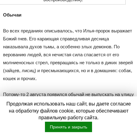
Обычаи
Во всех преданиях описывалось, что Илья-пророк выражает
Божий гнев. Его карающая справедливая десница
наказывала духов тьмы, а особенно злых демонов. По
верованию людей, вся нечистая сила спасается от его
молниеносных стрел, превращаясь не только в диких зверей
(зайцев, лисиц) и пресмыкающихся, но и в домашних: собак,
кошек и прочих.
Потому-то 2 августа появился обычай не выпускать на улицу
собак и кошек и не впускать домашних любимцев, чтобы
Продолжая использовать наш сайт, вы даете согласие
духи тьмы, нашедшие укрытие в них и спасающиеся от
на обработку файлов cookie, которые обеспечивают
правильную работу сайта.
стрел, не пробрались в жилище, и в дом не попала молния,
предназначенная для них.
Принять и закрыть