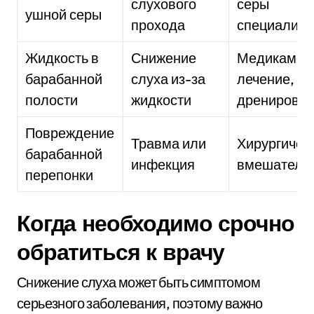
слухового
серы
ушной серы
прохода
специалис
Жидкость в
Снижение
Медикамен
барабанной
слуха из-за
лечение,
полости
жидкости
дренирова
Повреждение
Травма или
Хирургичес
барабанной
инфекция
вмешатель
перепонки
Когда необходимо срочно
обратиться к врачу
Снижение слуха может быть симптомом
серьезного заболевания, поэтому важно