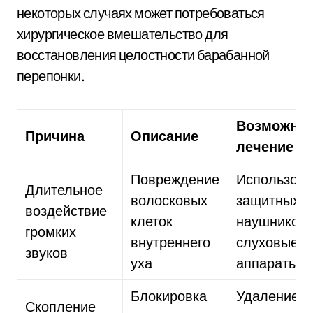
некоторых случаях может потребоваться
хирургическое вмешательство для
восстановления целостности барабанной
перепонки.
Возможно
Причина
Описание
лечение
Повреждение
Использов
Длительное
волосковых
защитных
воздействие
клеток
наушников,
громких
внутреннего
слуховые
звуков
уха
аппараты
Блокировка
Удаление у
Скопление