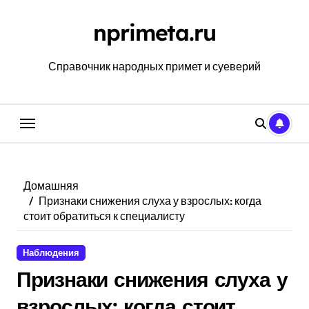
Перейти
к
nprimeta.ru
содержанию
Справочник народных примет и суеверий
Домашняя
Признаки снижения слуха у взрослых: когда
стоит обратиться к специалисту
Наблюдения
Признаки снижения слуха у
взрослых: когда стоит