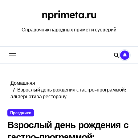
Перейти
к
nprimeta.ru
содержанию
Справочник народных примет и суеверий
Домашняя
Взрослый день рождения с гастро-программой:
альтернатива ресторану
Праздники
Взрослый день рождения с
гастро-программой: