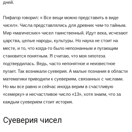
дней.
Пифагор говорил: « Все вещи можно представить в виде
чисел». Числа представлялись для древних чем-то тайным.
Мир «магических» чисел таинственный. Идут века, исчезают
царства, целые народы, культуры. Но наука не стоит на
месте, и то, что когда-то было непознанным и пугающим
становится понятным. Я считаю, что моя гипотеза
подтвердилась. Ведь, часто непонятное и неизвестное
пугает. Так возникали суеверия. А малые познания в области
математики приводили к суевериям, связанных с числами.
Но мы все равно и сейчас иногда верим в счастливую
«семерку» и несчастливое число «13», хотя знаем, что за
каждым суеверием стоит история.
Суеверия чисел