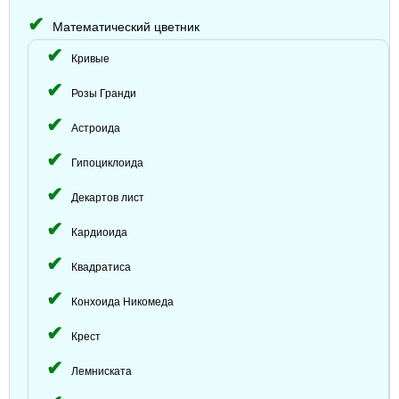
Математический цветник
Кривые
Розы Гранди
Астроида
Гипоциклоида
Декартов лист
Кардиоида
Квадратиса
Конхоида Никомеда
Крест
Лемниската