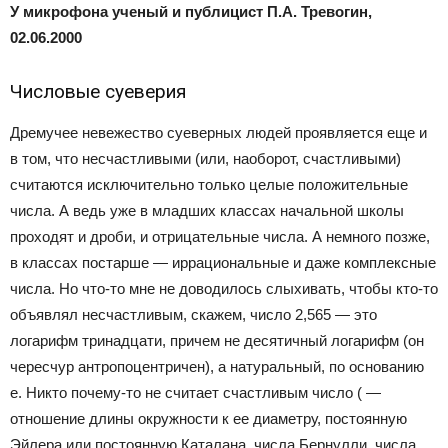
У микрофона ученый и публицист П.А. Тревогин,
02.06.2000
Числовые суеверия
Дремучее невежество суеверных людей проявляется еще и
в том, что несчастливыми (или, наоборот, счастливыми)
считаются исключительно только целые положительные
числа. А ведь уже в младших классах начальной школы
проходят и дроби, и отрицательные числа. А немного позже,
в классах постарше — иррациональные и даже комплексные
числа. Но что-то мне не доводилось слыхивать, чтобы кто-то
объявлял несчастливым, скажем, число 2,565 — это
логарифм тринадцати, причем не десятичный логарифм (он
чересчур антропоцентричен), а натуральный, по основанию
е. Никто почему-то не считает счастливым число ( —
отношение длины окружности к ее диаметру, постоянную
Эйлера или постоянную Каталана, числа Бернулли, числа