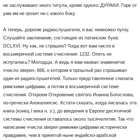
не заслуживают иного титула, кроме одного: ДУРАКИ. Горе от
ума им не грозит ни с какого боку.
А теперь, дорогие радиослушатели, я вас немножко пугну.
Слушайте заклинание, состоящее из латинских букв:
DCLXVI. Ну как, не страшно? Тогда вот вам число в
восьмеричной системе счисления: 1232. Опять не
испугались? Молодцы. А ведь я вам назвал знаменитое
«число зверя», 666, о котором в прошлый раз спрашивал
один из радиослушателей. Только представленное сначала
римскими цифрами, а потом в восьмеричной системе
счисления. Откроем Откровение святого Иоанна Богослова,
по-гречески Апокалипсис. Кстати сказать, когда писалась эта
книга (конец I века н. э.), до введения в Европе десятичной
системы счисления оставалось около тысячелетия. Так что
написание «числа зверя» римкими цифрами исторически
правдивее, чем в принятой ныне индийско-арабской