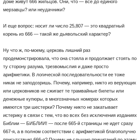
доме живут 666 жильцов. Они, что — все до единого
мерзавцы? или неудачники?
И еще вопрос: носит ли число 25,807 — это квадратный
корень из 666 — такой же дьявольский характер?
Ну что ж, по-моему, церковь лишний раз
продемонстрировала, что она стояла и продолжает стоять по
ту сторону разума, трезвомыслия и даже просто
арифметики. В логической последовательности ее тоже
никак не заподозришь. Почему, например, никто из верующих
или церковников не сжигает те трамвайные билеты или
денежные купюры, в многозначных номерах которых
имеются три шестерки? Почему никто не закатывает
истерику в связи с тем, что во всех без исключения изданиях
Библии — БИБЛИИ! — после 665-й страницы не идет сразу
667-я, а в полном соответствии с арифметикой благополучно
присутствует 666-я? Почему не слышно причитаний по этому