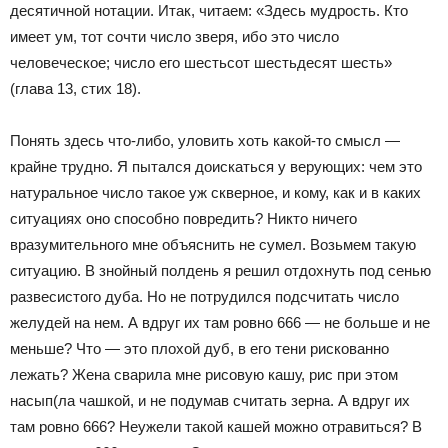
десятичной нотации. Итак, читаем: «Здесь мудрость. Кто
имеет ум, тот сочти число зверя, ибо это число
человеческое; число его шестьсот шестьдесят шесть»
(глава 13, стих 18).
Понять здесь что-либо, уловить хоть какой-то смысл —
крайне трудно. Я пытался доискаться у верующих: чем это
натуральное число такое уж скверное, и кому, как и в каких
ситуациях оно способно повредить? Никто ничего
вразумительного мне объяснить не сумел. Возьмем такую
ситуацию. В знойный полдень я решил отдохнуть под сенью
развесистого дуба. Но не потрудился подсчитать число
желудей на нем. А вдруг их там ровно 666 — не больше и не
меньше? Что — это плохой дуб, в его тени рискованно
лежать? Жена сварила мне рисовую кашу, рис при этом
насып(ла чашкой, и не подумав считать зерна. А вдруг их
там ровно 666? Неужели такой кашей можно отравиться? В