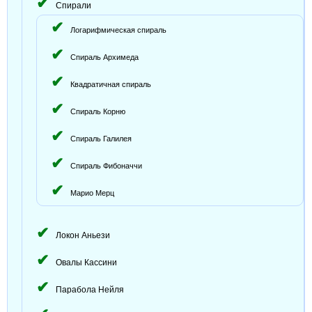
Спирали
Логарифмическая спираль
Спираль Архимеда
Квадратичная спираль
Спираль Корню
Спираль Галилея
Спираль Фибоначчи
Марио Мерц
Локон Аньези
Овалы Кассини
Парабола Нейля