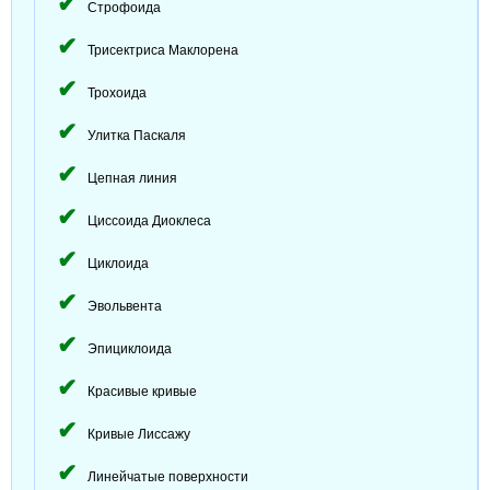
Строфоида
Трисектриса Маклорена
Трохоида
Улитка Паскаля
Цепная линия
Циссоида Диоклеса
Циклоида
Эвольвента
Эпициклоида
Красивые кривые
Кривые Лиссажу
Линейчатые поверхности