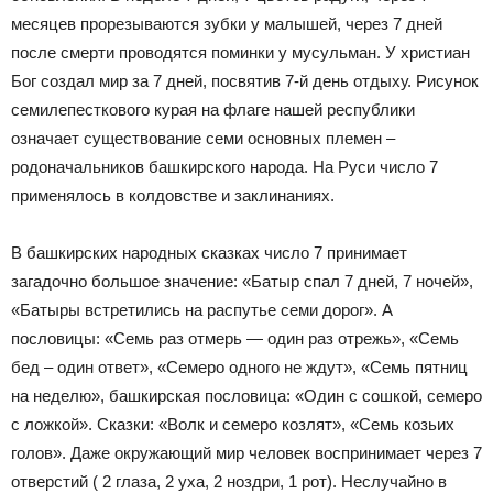
месяцев прорезываются зубки у малышей, через 7 дней
после смерти проводятся поминки у мусульман. У христиан
Бог создал мир за 7 дней, посвятив 7-й день отдыху. Рисунок
семилепесткового курая на флаге нашей республики
означает существование семи основных племен –
родоначальников башкирского народа. На Руси число 7
применялось в колдовстве и заклинаниях.
В башкирских народных сказках число 7 принимает
загадочно большое значение: «Батыр спал 7 дней, 7 ночей»,
«Батыры встретились на распутье семи дорог». А
пословицы: «Семь раз отмерь — один раз отрежь», «Семь
бед – один ответ», «Семеро одного не ждут», «Семь пятниц
на неделю», башкирская пословица: «Один с сошкой, семеро
с ложкой». Сказки: «Волк и семеро козлят», «Семь козьих
голов». Даже окружающий мир человек воспринимает через 7
отверстий ( 2 глаза, 2 уха, 2 ноздри, 1 рот). Неслучайно в