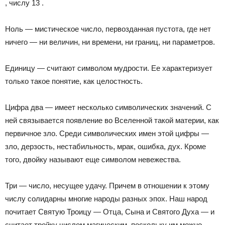
, числу 13 .
Ноль — мистическое число, первозданная пустота, где нет
ничего — ни величин, ни времени, ни границ, ни параметров.
Единицу — считают символом мудрости. Ее характеризует
только такое понятие, как целостность.
Цифра два — имеет несколько символических значений. С
ней связывается появление во Вселенной такой материи, как
первичное зло. Среди символических имен этой цифры —
зло, дерзость, нестабильность, мрак, ошибка, дух. Кроме
того, двойку называют еще символом невежества.
Три — число, несущее удачу. Причем в отношении к этому
числу солидарны многие народы разных эпох. Наш народ
почитает Святую Троицу — Отца, Сына и Святого Духа — и
считает тройку числом магическим, поскольку им можно