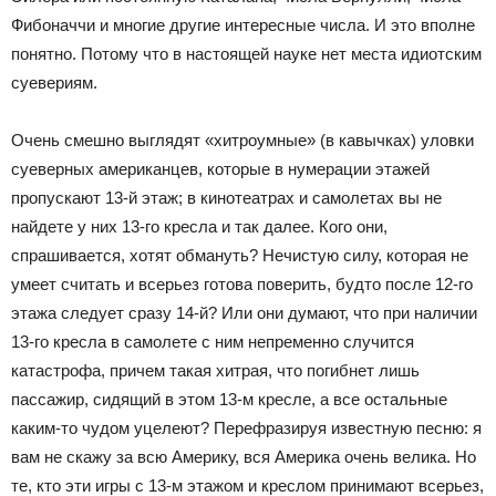
Фибоначчи и многие другие интересные числа. И это вполне
понятно. Потому что в настоящей науке нет места идиотским
суевериям.
Очень смешно выглядят «хитроумные» (в кавычках) уловки
суеверных американцев, которые в нумерации этажей
пропускают 13-й этаж; в кинотеатрах и самолетах вы не
найдете у них 13-го кресла и так далее. Кого они,
спрашивается, хотят обмануть? Нечистую силу, которая не
умеет считать и всерьез готова поверить, будто после 12-го
этажа следует сразу 14-й? Или они думают, что при наличии
13-го кресла в самолете с ним непременно случится
катастрофа, причем такая хитрая, что погибнет лишь
пассажир, сидящий в этом 13-м кресле, а все остальные
каким-то чудом уцелеют? Перефразируя известную песню: я
вам не скажу за всю Америку, вся Америка очень велика. Но
те, кто эти игры с 13-м этажом и креслом принимают всерьез,