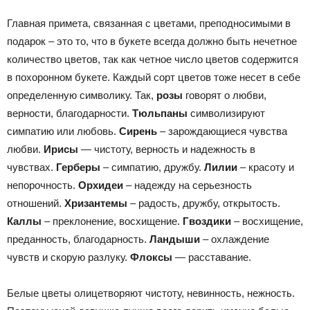
Главная примета, связанная с цветами, преподносимыми в
подарок – это то, что в букете всегда должно быть нечетное
количество цветов, так как четное число цветов содержится
в похоронном букете. Каждый сорт цветов тоже несет в себе
определенную символику. Так,
розы
говорят о любви,
верности, благодарности.
Тюльпаны
символизируют
симпатию или любовь.
Сирень
– зарождающиеся чувства
любви.
Ирисы
— чистоту, верность и надежность в
чувствах.
Герберы
– симпатию, дружбу.
Лилии
– красоту и
непорочность.
Орхидеи
– надежду на серьезность
отношений.
Хризантемы
– радость, дружбу, открытость.
Каллы
– преклонение, восхищение.
Гвоздики
– восхищение,
преданность, благодарность.
Ландыши
– охлаждение
чувств и скорую разлуку.
Флоксы
— расставание.
Белые цветы олицетворяют чистоту, невинность, нежность.