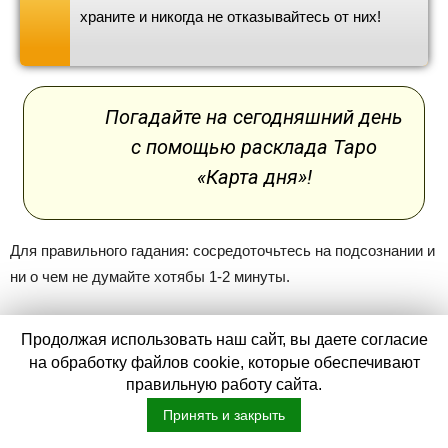
храните и никогда не отказывайтесь от них!
Погадайте на сегодняшний день
c помощью расклада Таро
«Карта дня»!
Для правильного гадания: сосредоточьтесь на подсознании и
ни о чем не думайте хотябы 1-2 минуты.
Можно ли передаривать подарки
Продолжая использовать наш сайт, вы даете согласие
на обработку файлов cookie, которые обеспечивают
— суеверия наших предков
правильную работу сайта.
Принять и закрыть
Наверное многие помнят детскую пословицу «Подарки — не