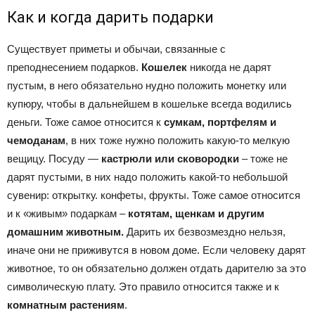
Как и когда дарить подарки
Существует приметы и обычаи, связанные с
преподнесением подарков.
Кошелек
никогда не дарят
пустым, в него обязательно нудно положить монетку или
купюру, чтобы в дальнейшем в кошельке всегда водились
деньги. Тоже самое относится к
сумкам, портфелям и
чемоданам
, в них тоже нужно положить какую-то мелкую
вещицу. Посуду —
кастрюли или сковородки
– тоже не
дарят пустыми, в них надо положить какой-то небольшой
сувенир: открытку. конфеты, фрукты. Тоже самое относится
и к «живым» подаркам –
котятам, щенкам и другим
домашним животным.
Дарить их безвозмездно нельзя,
иначе они не приживутся в новом доме. Если человеку дарят
животное, то он обязательно должен отдать дарителю за это
символическую плату. Это правило относится также и к
комнатным растениям
.