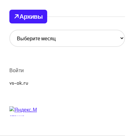
Архивы
А
р
х
и
в
ы
Войти
vs-ok.ru