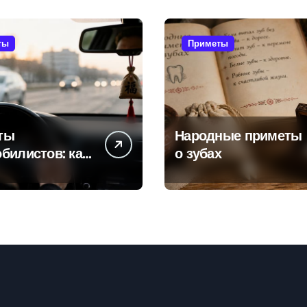
ты
Приметы
ты
Народные приметы
билистов: как
о зубах
ели пытаются
ть поломок и
тностей в