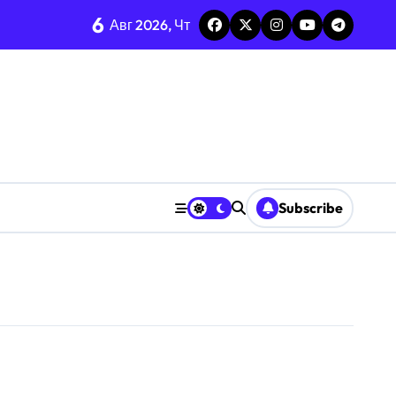
6
ге
Авг 2026, Чт
ье и интеллект
Subscribe
стов