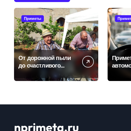
Приметы
Приме
От дорожной пыли
Приме
до счастливого
автомо
километра: самые
водит
распространенные
избежа
приметы
неприя
мотоциклистов
дороге
nprimeta.ru