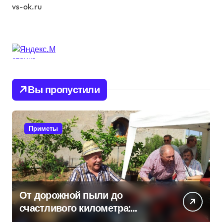
vs-ok.ru
Вы пропустили
Приметы
От дорожной пыли до
счастливого километра:
самые распространенные