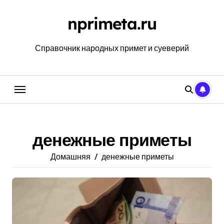
Перейти
к
nprimeta.ru
содержанию
Справочник народных примет и суеверий
денежные приметы
Домашняя
денежные приметы