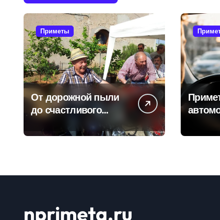
Приметы
Приме
От дорожной пыли
Приме
до счастливого
автомо
километра: самые
водит
распространенные
избежа
приметы
неприя
мотоциклистов
дороге
nprimeta.ru