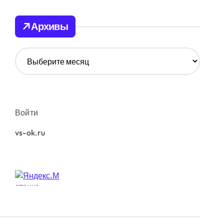
Архивы
А
р
х
и
в
ы
Войти
vs-ok.ru