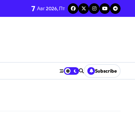
7
ге
Авг 2026, Пт
ье и интеллект
Subscribe
стов