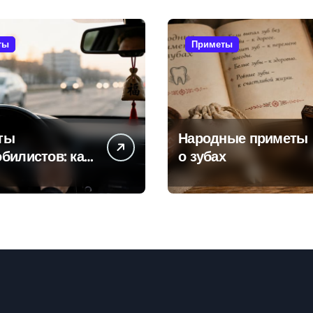
ты
Приметы
ты
Народные приметы
билистов: как
о зубах
ели пытаются
ть поломок и
тностей в