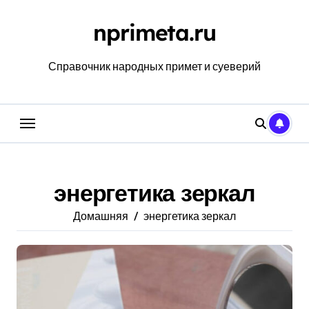
Перейти
к
nprimeta.ru
содержанию
Справочник народных примет и суеверий
энергетика зеркал
Домашняя
энергетика зеркал