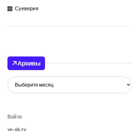
Суеверия
Архивы
А
р
х
и
в
ы
Войти
vs-ok.ru