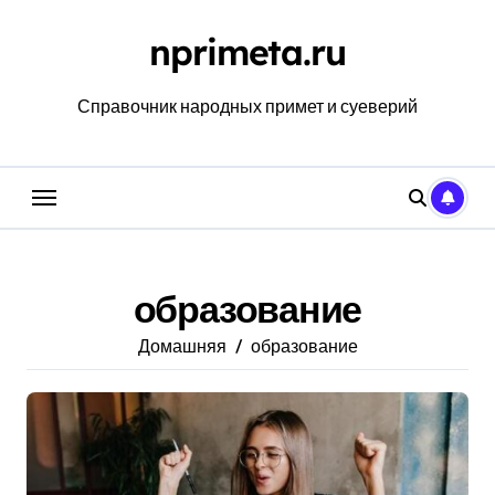
Перейти
к
nprimeta.ru
содержанию
Справочник народных примет и суеверий
образование
Домашняя
образование