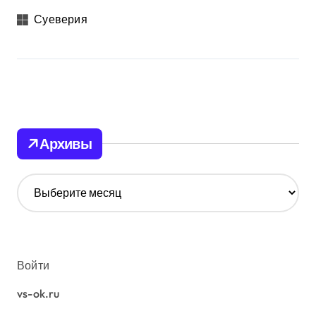
Суеверия
Архивы
А
р
х
и
в
ы
Войти
vs-ok.ru