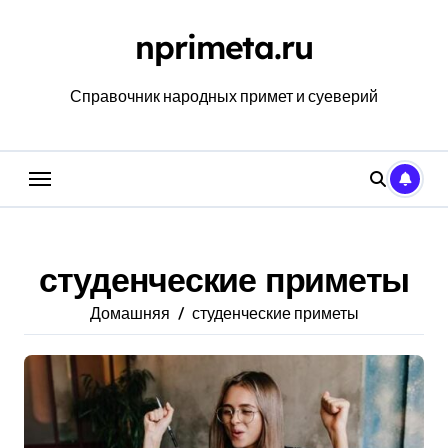
Перейти
к
nprimeta.ru
содержанию
Справочник народных примет и суеверий
студенческие приметы
Домашняя
студенческие приметы