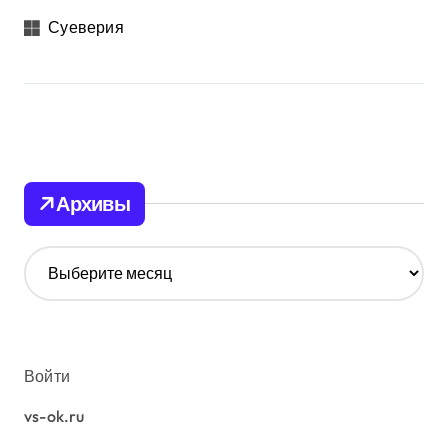
Суеверия
Архивы
А
р
х
и
в
ы
Войти
vs-ok.ru