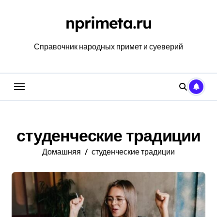
Перейти
к
nprimeta.ru
содержанию
Справочник народных примет и суеверий
студенческие традиции
Домашняя
студенческие традиции