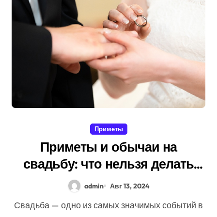
Приметы
Приметы и обычаи на
свадьбу: что нельзя делать
невесте и жениху
admin
Авг 13, 2024
Свадьба — одно из самых значимых событий в