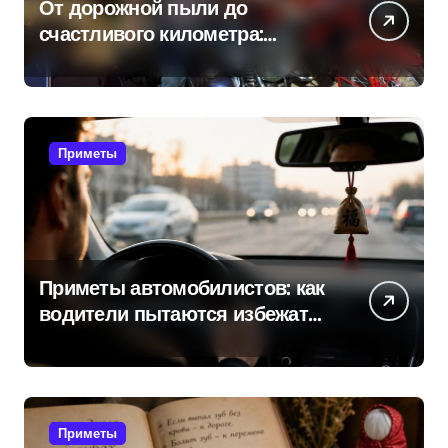
От дорожной пыли до
счастливого километра:
самые распространенные
приметы мотоциклистов
Приметы
Приметы автомобилистов: как
водители пытаются избежать
поломок и неприятностей в
дороге
Приметы