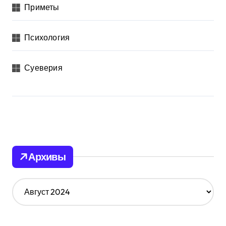
Приметы
Психология
Суеверия
Архивы
А
р
х
и