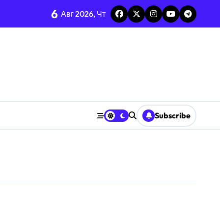
6
ге
Авг 2026, Чт
ье и интеллект
Subscribe
стов