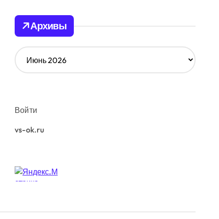
Архивы
А
р
х
и
в
ы
Войти
vs-ok.ru