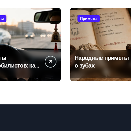
ты
Приметы
ты
Народные приметы
билистов: как
о зубах
ели пытаются
ть поломок и
тностей в