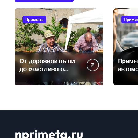
Приметы
Приме
От дорожной пыли
Приме
до счастливого
автомо
километра: самые
водит
распространенные
избежа
приметы
неприя
мотоциклистов
дороге
nprimeta.ru