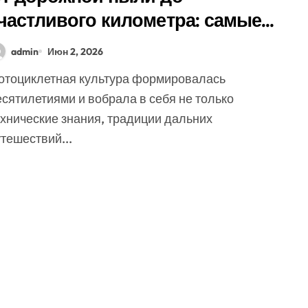
частливого километра: самые
аспространенные приметы
admin
Июн 2, 2026
отоциклистов
сятилетиями и вобрала в себя не только
ехнические знания, традиции дальних
тешествий...