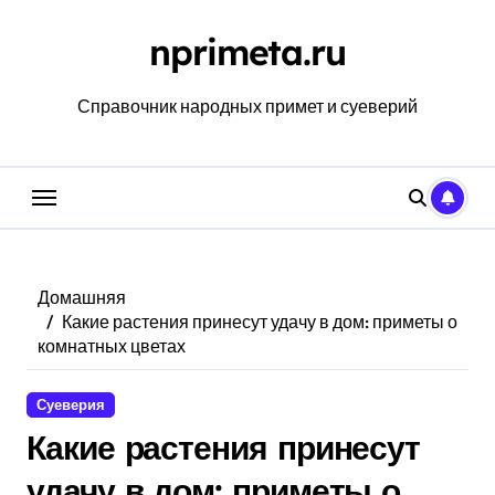
Перейти
к
nprimeta.ru
содержанию
Справочник народных примет и суеверий
Домашняя
Какие растения принесут удачу в дом: приметы о
комнатных цветах
Суеверия
Какие растения принесут
удачу в дом: приметы о