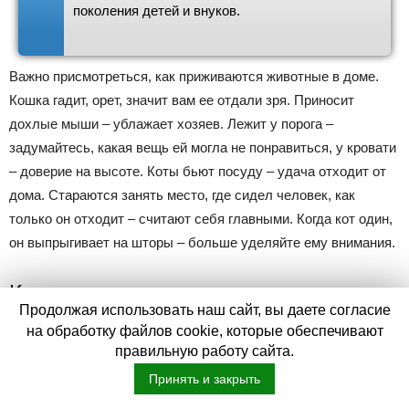
поколения детей и внуков.
Важно присмотреться, как приживаются животные в доме.
Кошка гадит, орет, значит вам ее отдали зря. Приносит
дохлые мыши – ублажает хозяев. Лежит у порога –
задумайтесь, какая вещь ей могла не понравиться, у кровати
– доверие на высоте. Коты бьют посуду – удача отходит от
дома. Стараются занять место, где сидел человек, как
только он отходит – считают себя главными. Когда кот один,
он выпрыгивает на шторы – больше уделяйте ему внимания.
Кошки и погода
Продолжая использовать наш сайт, вы даете согласие
на обработку файлов cookie, которые обеспечивают
Очень многие поверья связаны с кошечками и погодой. Люди
правильную работу сайта.
издревле пробовали угадывать капризы природы,
Принять и закрыть
ориентируясь на поведение домашних питомцев. С погодой
связаны такие приметы: