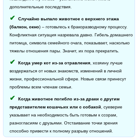
дополнительные последствия.
Случайно выпало животное с верхнего этажа
(балкон, окно
) – готовьтесь к бракоразводному процессу.
Конфликтная ситуация назревала давно. Гибель домашнего
питомца, символа семейного очага, показывает, насколько
тяжелы отношения пары. Значит, их пора прекратить.
Когда умер кот из-за отравления
, хозяину лучше
воздержаться от новых знакомств, изменений в личной
жизни, профессиональной сфере. Новые связи принесут
проблемы всем членам семьи.
Когда животное погибло из-за драки с другим
представителем кошачьих или с собакой
, суеверие
указывает на необходимость быть готовым к ссорам,
разногласиям с друзьями. Отстаивание точки зрения
способно привести к полному разрыву отношений.