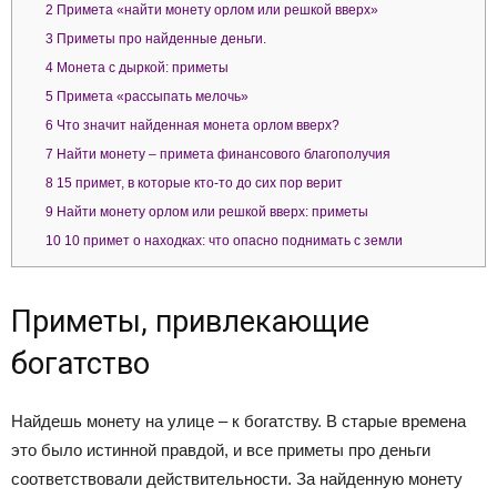
2
Примета «найти монету орлом или решкой вверх»
3
Приметы про найденные деньги.
4
Монета с дыркой: приметы
5
Примета «рассыпать мелочь»
6
Что значит найденная монета орлом вверх?
7
Найти монету – примета финансового благополучия
8
15 примет, в которые кто-то до сих пор верит
9
Найти монету орлом или решкой вверх: приметы
10
10 примет о находках: что опасно поднимать с земли
Приметы, привлекающие
богатство
Найдешь монету на улице – к богатству. В старые времена
это было истинной правдой, и все приметы про деньги
соответствовали действительности. За найденную монету