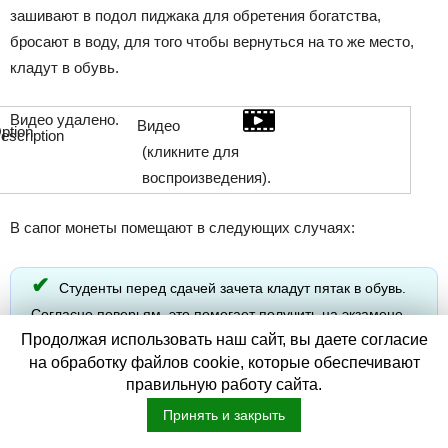
зашивают в подол пиджака для обретения богатства,
бросают в воду, для того чтобы вернуться на то же место,
кладут в обувь.
Видео удалено.
Видео
(кликните для
воспроизведения).
В сапог монеты помещают в следующих случаях:
Студенты перед сдачей зачета кладут пятак в обувь.
Согласно поверьям, это помогает получить на экзамене
Продолжая использовать наш сайт, вы даете согласие
высшую отметку.
на обработку файлов cookie, которые обеспечивают
В сапог жениха клали монетку на свадьбе. Если, разувая
правильную работу сайта.
супруга перед брачной ночью, жена первым снимала сапог с
Принять и закрыть
монеткой, то жизнь молодых обещала быть богатой.