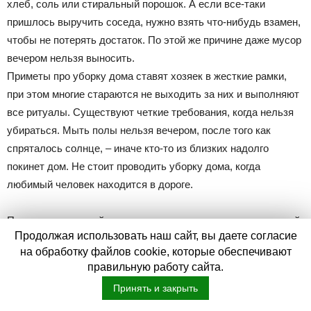
хлеб, соль или стиральный порошок. А если все-таки
пришлось выручить соседа, нужно взять что-нибудь взамен,
чтобы не потерять достаток. По этой же причине даже мусор
вечером нельзя выносить.
Приметы про уборку дома ставят хозяек в жесткие рамки,
при этом многие стараются не выходить за них и выполняют
все ритуалы. Существуют четкие требования, когда нельзя
убираться. Мыть полы нельзя вечером, после того как
спряталось солнце, – иначе кто-то из близких надолго
покинет дом. Не стоит проводить уборку дома, когда
любимый человек находится в дороге.
Приметы на каждый день предостерегают от одновременной
Продолжая использовать наш сайт, вы даете согласие
уборки и приготовления пищи – иначе можно остаться без
на обработку файлов cookie, которые обеспечивают
средств к существованию. То же самое случится, если
правильную работу сайта.
стирать пыль и крошки рукой.
Принять и закрыть
Примета о том, почему нельзя ходить дома босиком, пришла