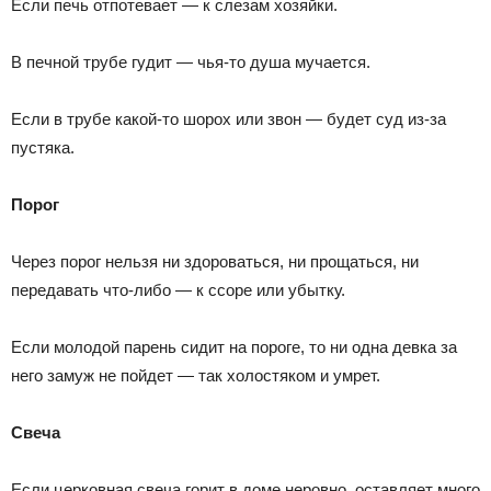
Если печь отпотевает — к слезам хозяйки.
В печной трубе гудит — чья-то душа мучается.
Если в трубе какой-то шорох или звон — будет суд из-за
пустяка.
Порог
Через порог нельзя ни здороваться, ни прощаться, ни
передавать что-либо — к ссоре или убытку.
Если молодой парень сидит на пороге, то ни одна девка за
него замуж не пойдет — так холостяком и умрет.
Свеча
Если церковная свеча горит в доме неровно, оставляет много