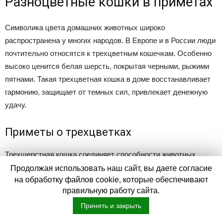
Разноцветные кошки в приметах
Символика цвета домашних животных широко
распространена у многих народов. В Европе и в России люди
почтительно относятся к трехцветным кошечкам. Особенно
высоко ценится белая шерсть, покрытая черными, рыжими
пятнами. Такая трехцветная кошка в доме восстанавливает
гармонию, защищает от темных сил, привлекает денежную
удачу.
Приметы о трехцветках
Трехшерстная кошка соединяет способности животных
белого, черного, рыжего окрасов. По поверьям, она способна
Продолжая использовать наш сайт, вы даете согласие
на обработку файлов cookie, которые обеспечивают
наделить хозяев разными благами:
правильную работу сайта.
Принять и закрыть
Улучшить отношения внутри семьи, внести гармонию как