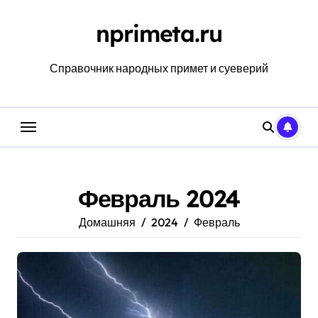
Перейти
к
nprimeta.ru
содержанию
Справочник народных примет и суеверий
Февраль 2024
Домашняя
2024
Февраль