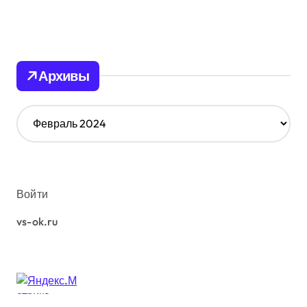
Архивы
А
р
х
и
в
ы
Войти
vs-ok.ru