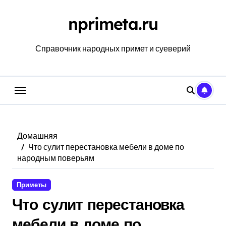
Перейти
к
nprimeta.ru
содержанию
Справочник народных примет и суеверий
Домашняя
Что сулит перестановка мебели в доме по
народным поверьям
Приметы
Что сулит перестановка
мебели в доме по