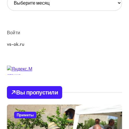
р
х
и
в
ы
Войти
vs-ok.ru
Вы пропустили
Приметы