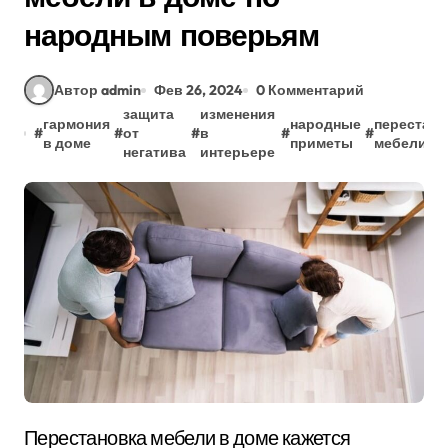
народным поверьям
Автор admin
Фев 26, 2024
0 Комментарий
защита
изменения
гармония
народные
перестано
#
#
от
#
в
#
#
в доме
приметы
мебели
негатива
интерьере
Перестановка мебели в доме кажется