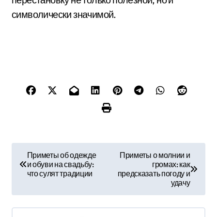
символически значимой.
Н
Приметы об одежде
Приметы о молнии и
и обуви на свадьбу:
громах: как
а
что сулят традиции
предсказать погоду и
удачу
в
и