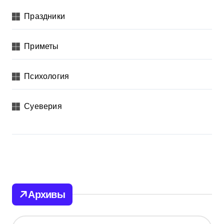
Праздники
Приметы
Психология
Суеверия
Архивы
А