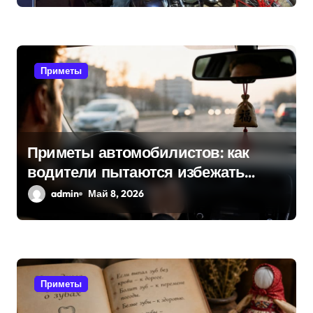
с
я
Приметы
м
Приметы автомобилистов: как
водители пытаются избежать
поломок и неприятностей в дороге
admin
Май 8, 2026
Приметы