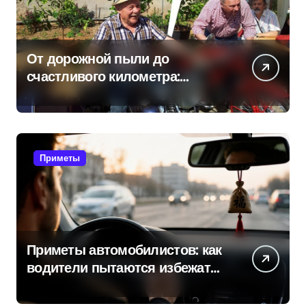
От дорожной пыли до
счастливого километра:
самые распространенные
приметы мотоциклистов
Приметы
Приметы автомобилистов: как
водители пытаются избежать
поломок и неприятностей в
дороге