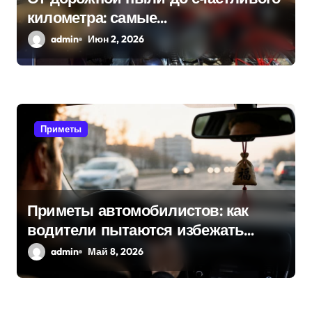
километра: самые
п
распространенные приметы
admin
Июн 2, 2026
и
мотоциклистов
с
я
Приметы
м
Приметы автомобилистов: как
водители пытаются избежать
поломок и неприятностей в дороге
admin
Май 8, 2026