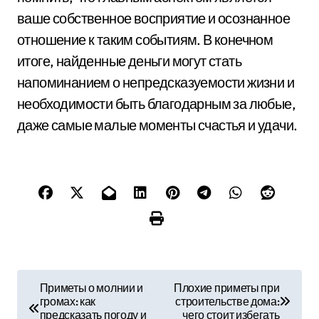
ваше собственное восприятие и осознанное
отношение к таким событиям. В конечном
итоге, найденные деньги могут стать
напоминанием о непредсказуемости жизни и
необходимости быть благодарным за любые,
даже самые малые моменты счастья и удачи.
Н
Приметы о молнии и
Плохие приметы при
громах: как
строительстве дома:
а
предсказать погоду и
чего стоит избегать