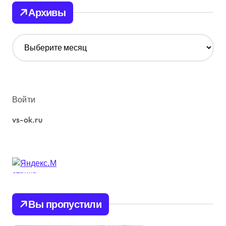
Архивы
А
р
х
и
в
ы
Войти
vs-ok.ru
Вы пропустили