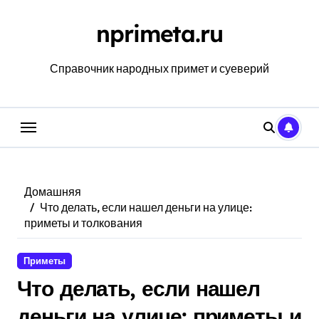
Перейти
к
nprimeta.ru
содержанию
Справочник народных примет и суеверий
Домашняя
Что делать, если нашел деньги на улице:
приметы и толкования
Приметы
Что делать, если нашел
деньги на улице: приметы и