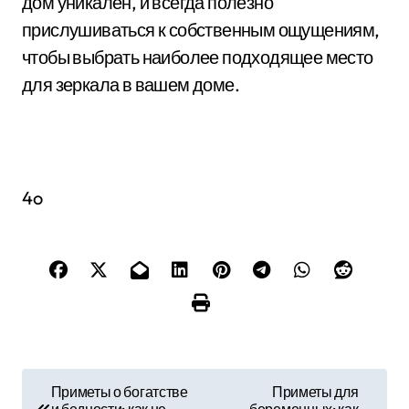
дом уникален, и всегда полезно
прислушиваться к собственным ощущениям,
чтобы выбрать наиболее подходящее место
для зеркала в вашем доме.
4o
Н
Приметы о богатстве
Приметы для