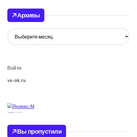
Архивы
А
р
х
и
в
ы
Войти
vs-ok.ru
Вы пропустили