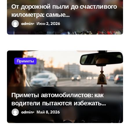
а
От дорожной пыли до счастливого
километра: самые
п
распространенные приметы
admin
Июн 2, 2026
и
мотоциклистов
с
я
Приметы
м
Приметы автомобилистов: как
водители пытаются избежать
поломок и неприятностей в дороге
admin
Май 8, 2026