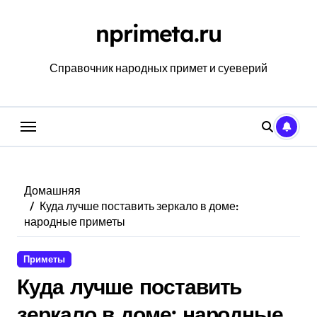
Перейти
к
nprimeta.ru
содержанию
Справочник народных примет и суеверий
Домашняя
Куда лучше поставить зеркало в доме:
народные приметы
Приметы
Куда лучше поставить
зеркало в доме: народные