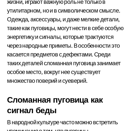
жизни, играют важную роль не только в
утилитарном, но и в символическом смысле.
Одежда, аксессуары, и даже мелкие детали,
такие как пуговицы, могут нести в себе особую
энергетику и сигналы, которые трактуются
через народные приметы. В особенности это
касается предметов с дефектами. Среди
таких деталей сломанная пуговица занимает
особое место, вокруг нее существует
множество поверий и суеверий.
Сломанная пуговица как
сигнал беды
В народной культуре часто можно встретить
упоминания о том, что пуговицы