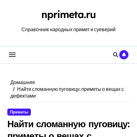
Перейти
к
nprimeta.ru
содержанию
Справочник народных примет и суеверий
Домашняя
Найти сломанную пуговицу: приметы о вещах с
дефектами
Приметы
Найти сломанную пуговицу:
приметы о вещах с