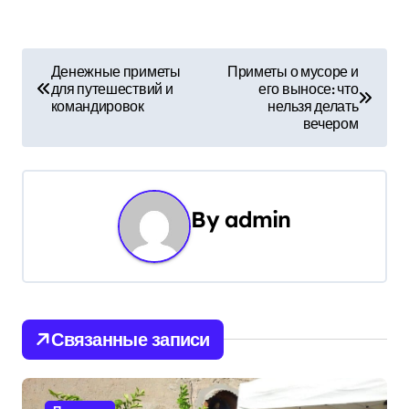
Н
Денежные приметы
Приметы о мусоре и
для путешествий и
его выносе: что
а
командировок
нельзя делать
вечером
в
и
г
By
admin
а
ц
и
Связанные записи
я
п