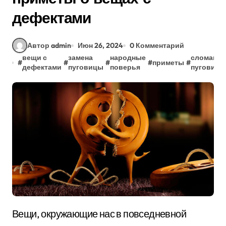
дефектами
Автор admin
Июн 26, 2024
0 Комментарий
вещи с
замена
народные
сломанна
#
#
#
#
приметы
#
дефектами
пуговицы
поверья
пуговица
Вещи, окружающие нас в повседневной