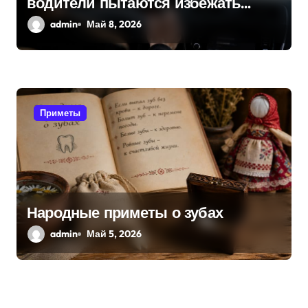
водители пытаются избежать
поломок и неприятностей в дороге
admin
Май 8, 2026
Приметы
Народные приметы о зубах
admin
Май 5, 2026