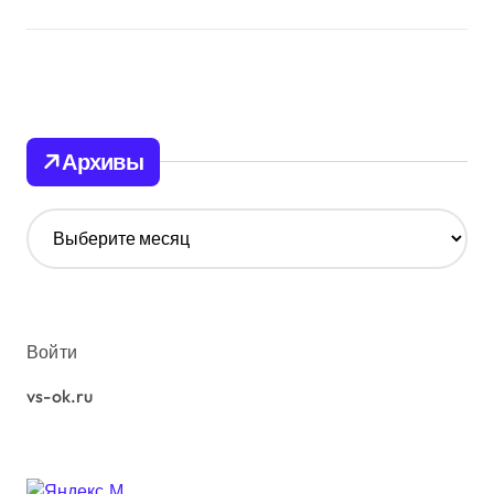
Архивы
А
р
х
и
в
ы
Войти
vs-ok.ru