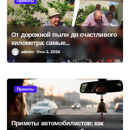
Приметы
о
з
а
От дорожной пыли до счастливого
километра: самые
п
распространенные приметы
admin
Июн 2, 2026
и
мотоциклистов
с
я
Приметы
м
Приметы автомобилистов: как