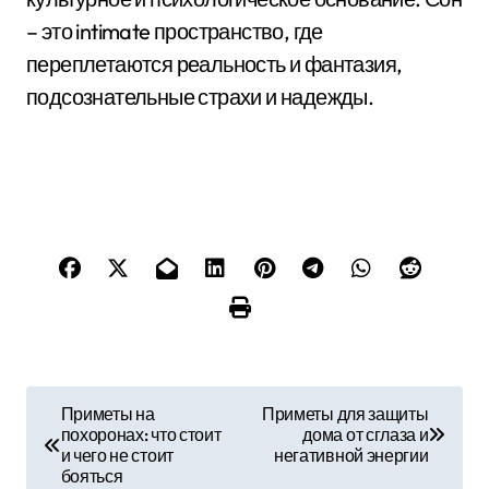
– это intimate пространство, где
переплетаются реальность и фантазия,
подсознательные страхи и надежды.
Н
Приметы на
Приметы для защиты
похоронах: что стоит
дома от сглаза и
а
и чего не стоит
негативной энергии
бояться