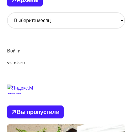
А
р
х
и
в
ы
Войти
vs-ok.ru
Вы пропустили