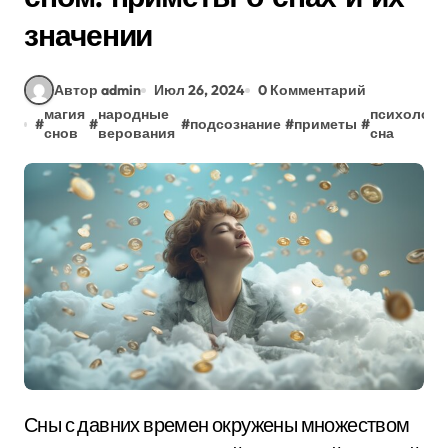
значении
Автор admin
Июл 26, 2024
0 Комментарий
магия
народные
психологи
#
#
#
подсознание
#
приметы
#
снов
верования
сна
Сны с давних времен окружены множеством