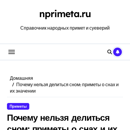
Перейти
к
nprimeta.ru
содержанию
Справочник народных примет и суеверий
Домашняя
Почему нельзя делиться сном: приметы о снах и
их значении
Приметы
Почему нельзя делиться
сном: приметы о снах и их