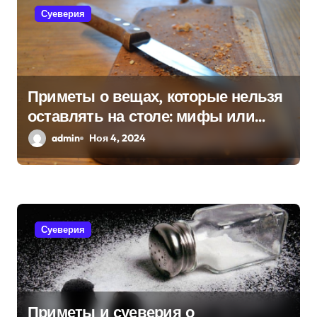
Суеверия
м
Приметы о вещах, которые нельзя
оставлять на столе: мифы или
реальность?
admin
Ноя 4, 2024
Суеверия
Приметы и суеверия о