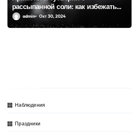
рассыпанной соли: как избежать
конфликтов и бед
admin
Окт 30, 2024
Рубрики
Наблюдения
Праздники