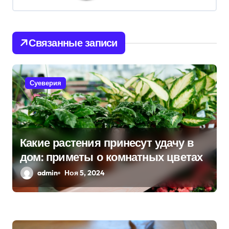
ц
и
Связанные записи
я
п
Суеверия
о
з
а
Какие растения принесут удачу в
дом: приметы о комнатных цветах
п
admin
Ноя 5, 2024
и
с
я