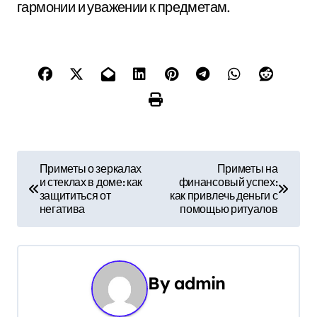
гармонии и уважении к предметам.
Н
Приметы о зеркалах
Приметы на
и стеклах в доме: как
финансовый успех:
а
защититься от
как привлечь деньги с
негатива
помощью ритуалов
в
и
г
By
admin
а