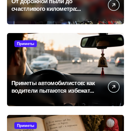
От дорожной пыли до
счастливого километра:
самые распространенные
приметы мотоциклистов
Приметы
Приметы автомобилистов: как
водители пытаются избежать
поломок и неприятностей в
дороге
Приметы