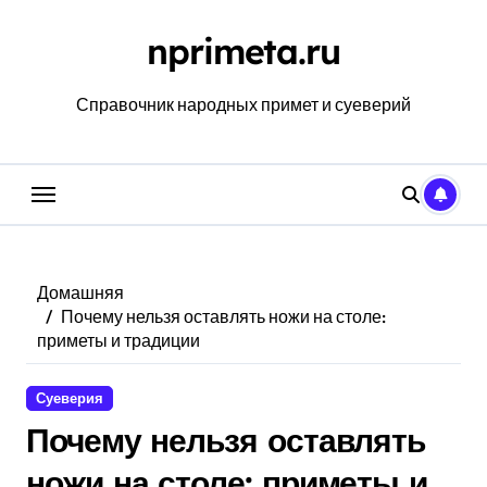
Перейти
к
nprimeta.ru
содержанию
Справочник народных примет и суеверий
Домашняя
Почему нельзя оставлять ножи на столе:
приметы и традиции
Суеверия
Почему нельзя оставлять
ножи на столе: приметы и