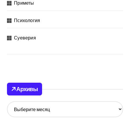
Приметы
Психология
Суеверия
Архивы
А
р
х
и
в