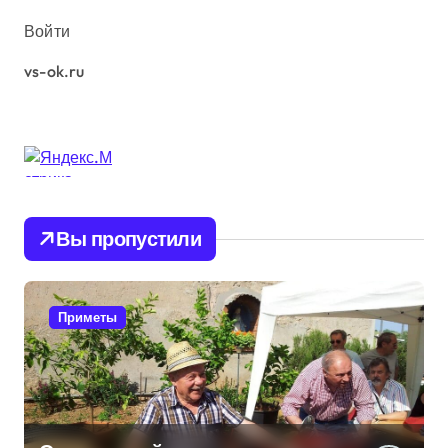
ы
Войти
vs-ok.ru
Вы пропустили
Приметы