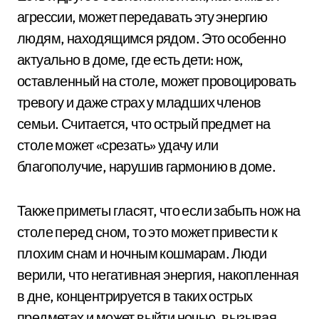
агрессии, может передавать эту энергию
людям, находящимся рядом. Это особенно
актуально в доме, где есть дети: нож,
оставленный на столе, может провоцировать
тревогу и даже страх у младших членов
семьи. Считается, что острый предмет на
столе может «срезать» удачу или
благополучие, нарушив гармонию в доме.
Также приметы гласят, что если забыть нож на
столе перед сном, то это может привести к
плохим снам и ночным кошмарам. Люди
верили, что негативная энергия, накопленная
в дне, концентрируется в таких острых
предметах и может выйти ночью, вызывая