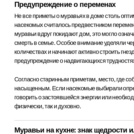
Предупреждение о переменах
Не все приметы о муравьях в доме столь опт
насекомых считалось предвестником перемен,
муравьи вдруг покидают дом, это могло означ
смерть в семье. Особое внимание уделяли ч
количествах и начинают активно строить гнез
предупреждение о надвигающихся трудностя
Согласно старинным приметам, место, где со
насыщенным. Если насекомые выбирали опред
говорить о застоявшейся энергии или необход
физически, так и духовно.
Муравьи на кухне: знак щедрости 