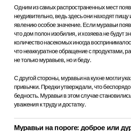
Одним из самых распространенных мест появ
неудивительно, ведь здесь они находят пищу
явлению особое значение. Если муравьи появл
что дом полон изобилия, и хозяева не будут з
количество насекомых иногда воспринималось
что неаккуратное обращение с продуктами, р
не только муравьев, но и беду.
С другой стороны, муравьи на кухне могли ук
привычки. Предки утверждали, что беспорядо
бедность. Муравьи в этом случае становили
уважения к труду и достатку.
Муравьи на пороге: доброе или ду