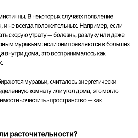
имистичны. В некоторых случаях появление
 и не всегда положительных. Например, если
ать скорую утрату — болезнь, разлуку или даже
ерным муравьям: если они появляются в больших
да внутри дома, это воспринималось как
х.
бираются муравьи, считалось энергетически
еленную комнату или угол дома, это могло
имости «очистить» пространство — как
или расточительности?