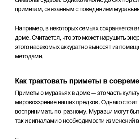
приметам, связанным с поведением муравьев
Например, в некоторых семьях сохраняется ве
доме. Считается, что это может нарушить эне
этого насекомых аккуратно выносят из помещ
методами.
Как трактовать приметы в соврем
Приметы о муравьях в доме — это часть культ
мировоззрение наших предков. Однако стоит 
воспринимать по-разному. Муравьи могут бы
так и сигналами о необходимости изменений в