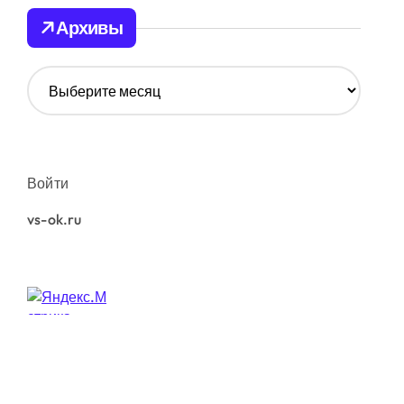
Архивы
А
р
х
и
в
ы
Войти
vs-ok.ru