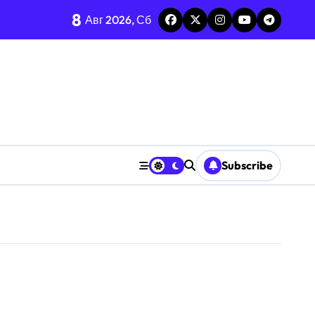
8
ге
Авг 2026, Сб
ье и интеллект
Subscribe
стов