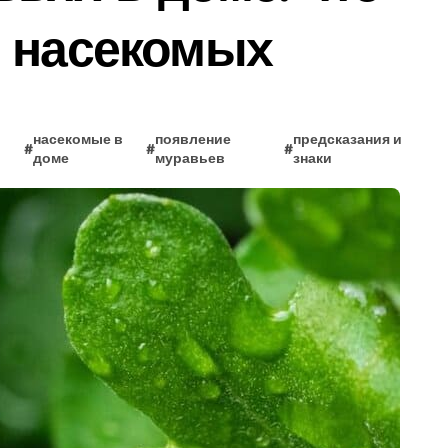
е насекомых
насекомые в
появление
предсказания и
#
#
#
доме
муравьев
знаки