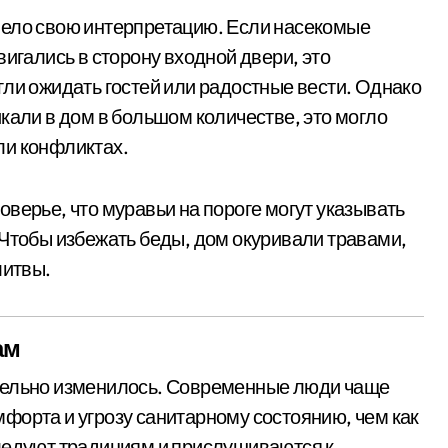
мело свою интерпретацию. Если насекомые
вигались в сторону входной двери, это
гли ожидать гостей или радостные вести. Однако
кали в дом в большом количестве, это могло
ли конфликтах.
верье, что муравьи на пороге могут указывать
 Чтобы избежать беды, дом окуривали травами,
литвы.
ам
тельно изменилось. Современные люди чаще
форта и угрозу санитарному состоянию, чем как
следуют традициям и прислушиваются к