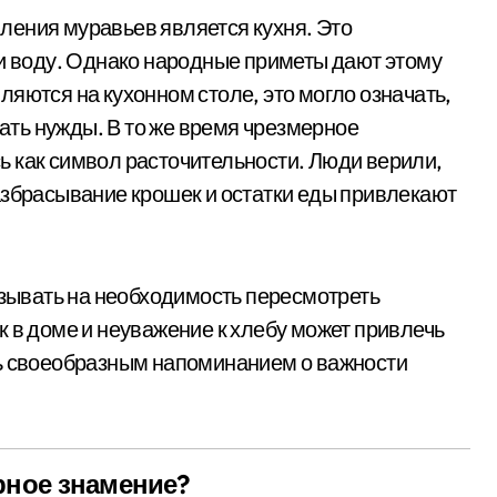
ления муравьев является кухня. Это
 и воду. Однако народные приметы дают этому
яются на кухонном столе, это могло означать,
нать нужды. В то же время чрезмерное
 как символ расточительности. Люди верили,
азбрасывание крошек и остатки еды привлекают
азывать на необходимость пересмотреть
к в доме и неуважение к хлебу может привлечь
сь своеобразным напоминанием о важности
рное знамение?