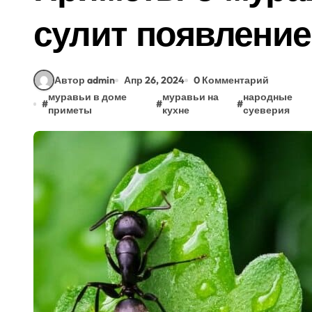
сулит появлени
Автор admin
Апр 26, 2024
0 Комментарий
муравьи в доме
муравьи на
народные
#
#
#
приметы
кухне
суеверия