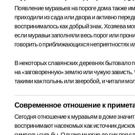
Появление муравьев на пороге дома также и
приходили из сада или двора и активно перед
воспринималось как добрый знак. Хозяева мо
если муравьи заполняли весь порог или прони
говорить о приближающихся неприятностях и
В некоторых славянских деревнях бытовало по
на «заговоренную» землю или чужую зависть.
такими как полынь или зверобой, и читали мо
Современное отношение к примет
Сегодня отношение к муравьям в доме значи
воспринимают насекомых как источник диском
символы судьбы. Однако многие до сих пор 