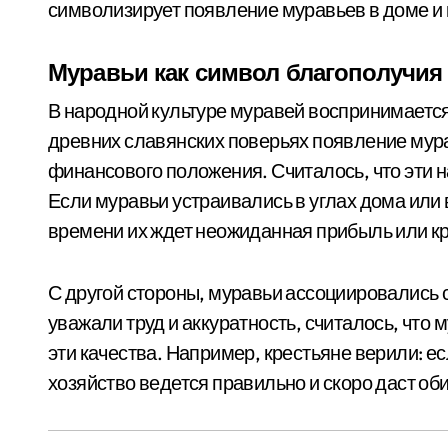
символизирует появление муравьев в доме и 
Муравьи как символ благополучия
В народной культуре муравей воспринимается 
древних славянских поверьях появление мур
финансового положения. Считалось, что эти н
Если муравьи устраивались в углах дома или в
времени их ждет неожиданная прибыль или к
С другой стороны, муравьи ассоциировались с 
уважали труд и аккуратность, считалось, что 
эти качества. Например, крестьяне верили: ес
хозяйство ведется правильно и скоро даст о