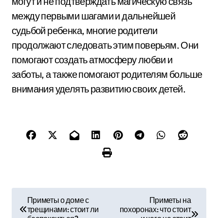
могут и не подтверждать магическую связь
между первыми шагами и дальнейшей
судьбой ребенка, многие родители
продолжают следовать этим поверьям. Они
помогают создать атмосферу любви и
заботы, а также помогают родителям больше
внимания уделять развитию своих детей.
Н
Приметы о доме с
Приметы на
трещинами: стоит ли
похоронах: что стоит
а