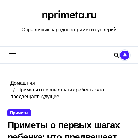
Перейти
к
nprimeta.ru
содержанию
Справочник народных примет и суеверий
Домашняя
Приметы о первых шагах ребенка: что
предвещает будущее
Приметы
Приметы о первых шагах
ребенка: что предвещает