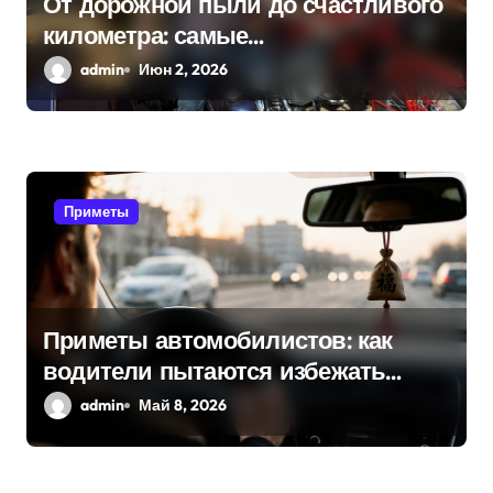
а
От дорожной пыли до счастливого
километра: самые
п
распространенные приметы
admin
Июн 2, 2026
и
мотоциклистов
с
я
Приметы
м
Приметы автомобилистов: как
водители пытаются избежать
поломок и неприятностей в дороге
admin
Май 8, 2026