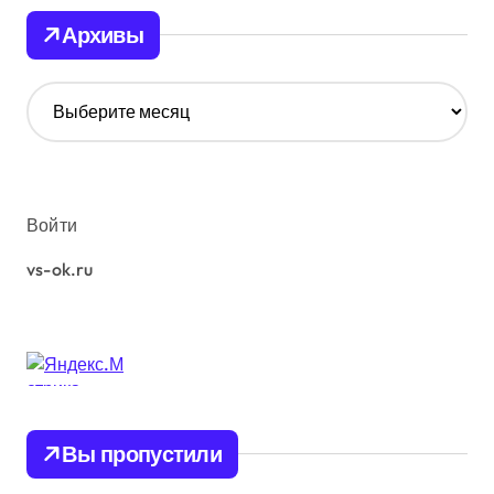
Архивы
А
р
х
и
в
ы
Войти
vs-ok.ru
Вы пропустили