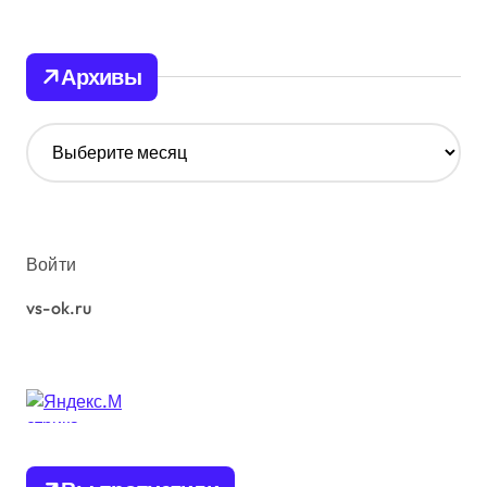
Архивы
А
р
х
и
в
ы
Войти
vs-ok.ru