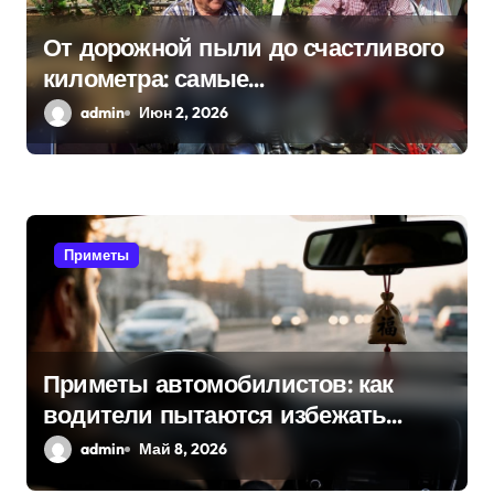
а
От дорожной пыли до счастливого
километра: самые
п
распространенные приметы
admin
Июн 2, 2026
и
мотоциклистов
с
я
Приметы
м
Приметы автомобилистов: как
водители пытаются избежать
поломок и неприятностей в дороге
admin
Май 8, 2026