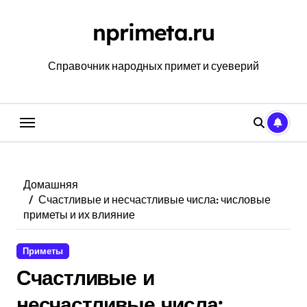
Перейти
к
nprimeta.ru
содержанию
Справочник народных примет и суеверий
Домашняя
Счастливые и несчастливые числа: числовые
приметы и их влияние
Приметы
Счастливые и
несчастливые числа: