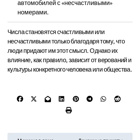
автомобилей с «несчастливыми»
номерами.
Числа становятся счастливыми или
несчастливыми только благодаря тому, что
люди придают им этот смысл. Однако их
влияние, как правило, зависит от верований и
культуры конкретного человека или общества.
Н