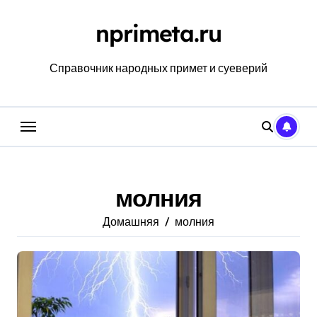
Перейти
к
nprimeta.ru
содержанию
Справочник народных примет и суеверий
молния
Домашняя
молния