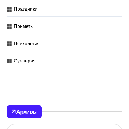
Праздники
Приметы
Психология
Суеверия
Архивы
А