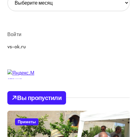
р
х
и
в
ы
Войти
vs-ok.ru
Вы пропустили
Приметы