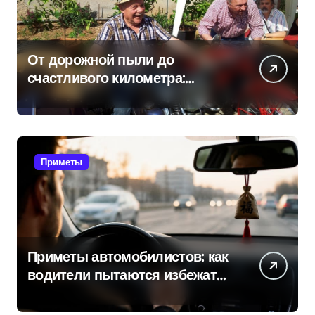
От дорожной пыли до
счастливого километра:
самые распространенные
приметы мотоциклистов
Приметы
Приметы автомобилистов: как
водители пытаются избежать
поломок и неприятностей в
дороге