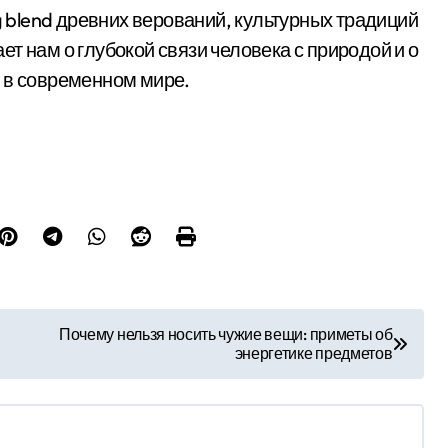
g blend древних верований, культурных традиций
т нам о глубокой связи человека с природой и о
 в современном мире.
Почему нельзя носить чужие вещи: приметы об
энергетике предметов