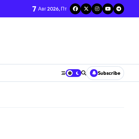
7
ге
Авг 2026, Пт
ье и интеллект
Subscribe
стов