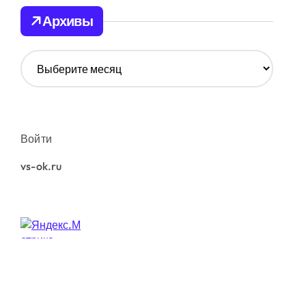
Архивы
А
р
х
и
в
ы
Войти
vs-ok.ru