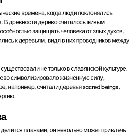
ыческие времена, когда люди поклонялись
в. В древности дерево считалось живым
особностью защищать человека от злых духов.
лись к деревьям, видя в них проводников между
существовали не только в славянской культуре.
рево символизировало жизненную силу,
ре, например, считали деревья sacred beings,
ергию.
за
и делится планами, он невольно может привлечь