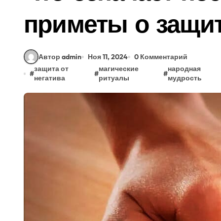
приметы о защит
Автор admin
Ноя 11, 2024
0 Комментарий
защита от
магические
народная
#
#
#
негатива
ритуалы
мудрость