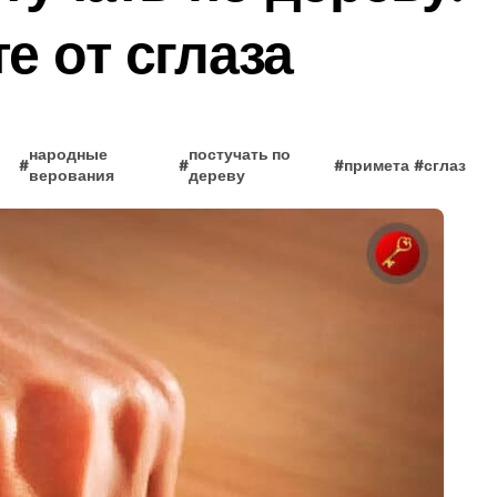
е от сглаза
народные
постучать по
#
#
#
примета
#
сглаз
верования
дереву