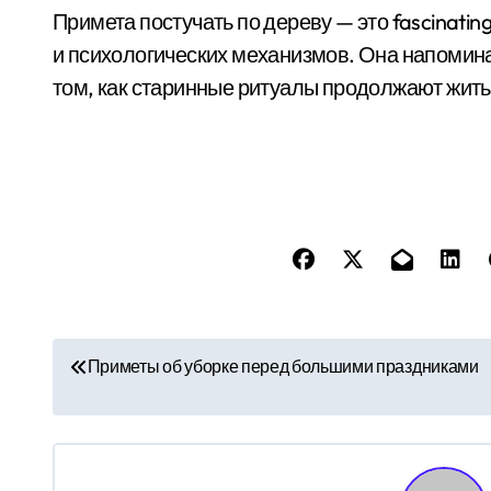
Примета постучать по дереву — это fascinatin
и психологических механизмов. Она напоминае
том, как старинные ритуалы продолжают жить
Н
Приметы об уборке перед большими праздниками
а
в