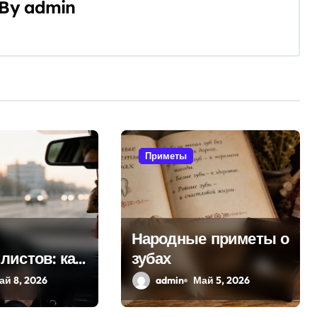
By
admin
Приметы
Народные приметы о
листов: как
зубах
 пытаются
ай 8, 2026
admin
Май 5, 2026
 поломок и