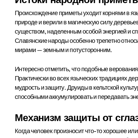
Происхождение приметы уходит корнями в яз
природе и верили в магическую силу деревье
существом, наделенным особой энергией и сп
Славянские народы особенно трепетно относи
мирами — земным и потусторонним.
Интересно отметить, что подобные верования 
Практически во всех языческих традициях де
мудрость и защиту. Друиды в кельтской культу
способными аккумулировать и передавать эн
Механизм защиты от сгла
Когда человек произносит что-то хорошее ил