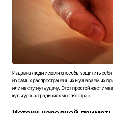
Издавна люди искали способы защитить себя от негативной энергии и злых намерений. Одна
из самых распространенных и узнаваемых при
или не спугнуть удачу. Этот простой жест име
культурных традициях многих стран.
Истоки народной примет