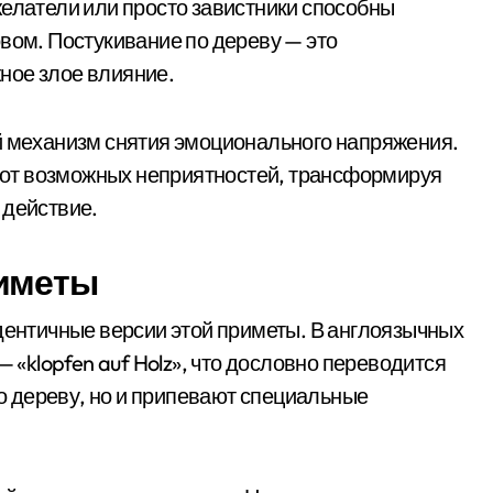
желатели или просто завистники способны
вом. Постукивание по дереву — это
ное злое влияние.
й механизм снятия эмоционального напряжения.
я» от возможных неприятностей, трансформируя
 действие.
риметы
идентичные версии этой приметы. В англоязычных
— «klopfen auf Holz», что дословно переводится
по дереву, но и припевают специальные