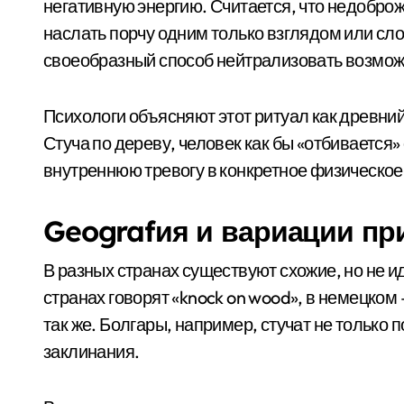
негативную энергию. Считается, что недобро
наслать порчу одним только взглядом или сло
своеобразный способ нейтрализовать возмож
Психологи объясняют этот ритуал как древни
Стуча по дереву, человек как бы «отбиваетс
внутреннюю тревогу в конкретное физическое
Geografия и вариации п
В разных странах существуют схожие, но не 
странах говорят «knock on wood», в немецком 
так же. Болгары, например, стучат не только 
заклинания.