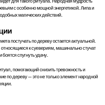
ойдет для такого ритуала. Народная мудрость
еревьям с особенно мощной энергетикой. Липа и
одобных магических действий.
ции
мета постучать по дереву остается актуальной.
 относящиеся к суевериям, машинально стучат
и боятся спугнуть удачу.
итуал, помогающий снизить тревожность и
ие по дереву — это не только элемент народной
ляции.