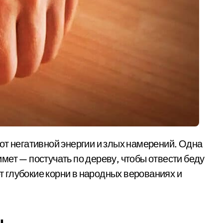
мет — постучать по дереву, чтобы отвести беду
ет глубокие корни в народных верованиях и
ы