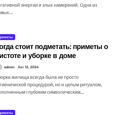
гативной энергии и злых намерений. Одна из
мых...
риметы
огда стоит подметать: приметы о
истоте и уборке в доме
admin
Авг 12, 2024
игиенической процедурой, но и целым ритуалом,
аполненным глубоким символическим...
риметы