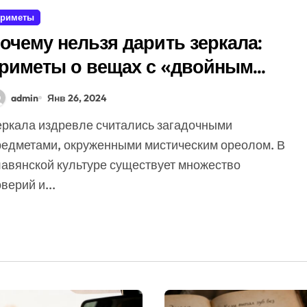
риметы
очему нельзя дарить зеркала:
риметы о вещах с «двойным
ном»
admin
Янв 26, 2024
редметами, окруженными мистическим ореолом. В
лавянской культуре существует множество
верий и...