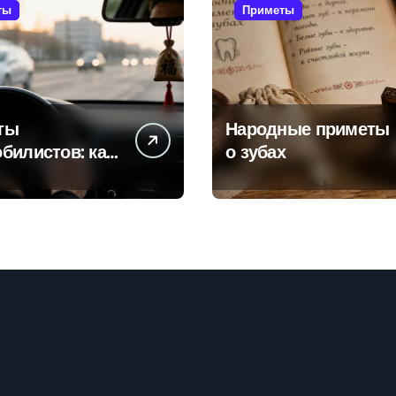
ты
Приметы
ты
Народные приметы
билистов: как
о зубах
ели пытаются
ть поломок и
тностей в