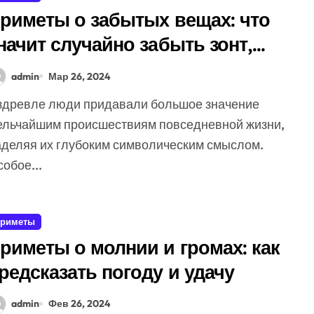
риметы о забытых вещах: что
начит случайно забыть зонт,
нигу и другие вещи
admin
Мар 26, 2024
ельчайшим происшествиям повседневной жизни,
аделяя их глубоким символическим смыслом.
обое...
риметы
риметы о молнии и громах: как
редсказать погоду и удачу
admin
Фев 26, 2024