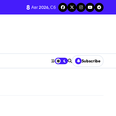
8
ге
Авг 2026, Сб
ье и интеллект
Subscribe
стов