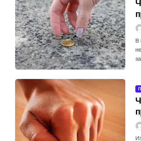
Ч
п
В повседневной жизни мы часто сталкиваемся с
н
за
П
Ч
п
Издавна люди искали способы защитить себя от