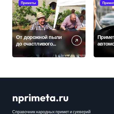
Приметы
Приме
От дорожной пыли
Приме
до счастливого
автомо
километра: самые
водит
распространенные
избежа
приметы
неприя
мотоциклистов
дороге
nprimeta.ru
Справочник народных примет и суеверий