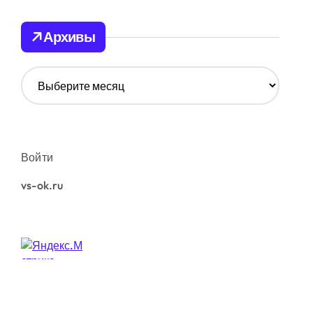
Архивы
А
р
х
и
в
ы
Войти
vs-ok.ru