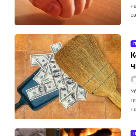
не
са
П
К
ч
Уборка жилища всегда была не просто
г
н
П