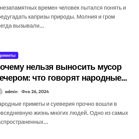
редугадать капризы природы. Молния и гром
егда вызывали...
риметы
очему нельзя выносить мусор
ечером: что говорят народные
риметы
admin
Фев 26, 2024
овседневную жизнь многих людей. Одно из самых
аспространенных...